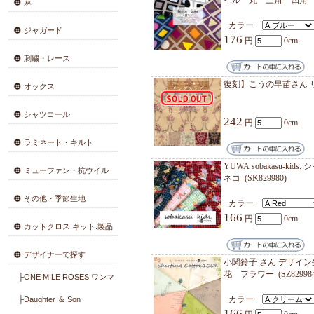
会員登録・変更
小関鈴子 さん デザイン生地 生地 シャーティング 全6色 綿1
丸 ド
コットン薄地
カラ
166
コットン厚地
綿麻
郷家啓子
イル 
麻
カラ
ジャガード
176
刺繍・レース
復刻】こ
オックス
シャツコール
242