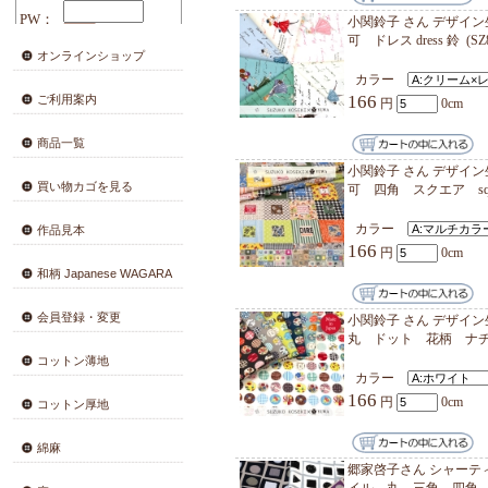
カラ
166
小関鈴子 さん デザイン生地 生地 シャーティング 全7色 綿10
可 ドレ
オンラインショップ
カラ
166
ご利用案内
商品一覧
小関鈴子 さん デザイン生地 生地 シャーティング 全6色 綿10
買い物カゴを見る
可 四
カラ
作品見本
166
和柄 Japanese WAGARA