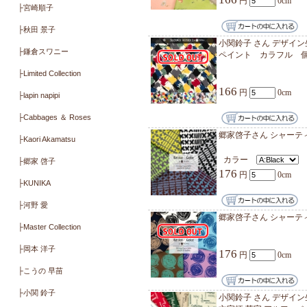
ラミネート・キルト
YUWA
ミューファン・抗ウイル
ネコ
(S
ス・抗菌
その他・季節生地
カラ
166
カットクロス.キット.製品
デザイナーで探す
小関鈴子
花 フ
├ONE MILE ROSES ワンマ
カラ
イルローゼズ
├Daughter ＆ Son
166
├宮崎順子
├秋田 景子
小関鈴子
├鎌倉スワニー
ペイン