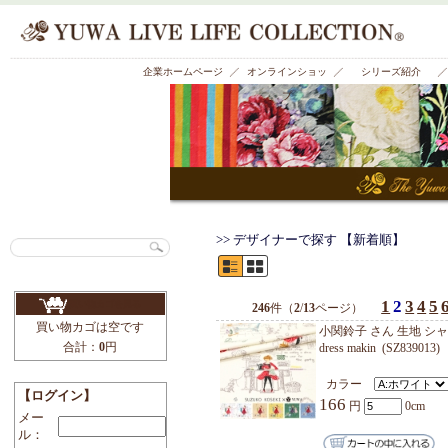
有輪商店株式会社 公式ホームページ
企業ホームページ
オンラインショッ
プ
>> デザイナーで探す 
買い物カゴを見る
246
件（
2
/
13
ページ
買い物カゴは空です
小関鈴子
合計：
0
円
dress m