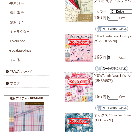
├Limited Collection
166
├lapin napipi
├Cabbages ＆ Roses
郷家啓子
├Kaori Akamatsu
カラ
├郷家 啓子
176
├KUNIKA
├河野 愛
郷家啓子
├Master Collection
├岡本 洋子
176
├こうの 早苗
├小関 鈴子
小関鈴子