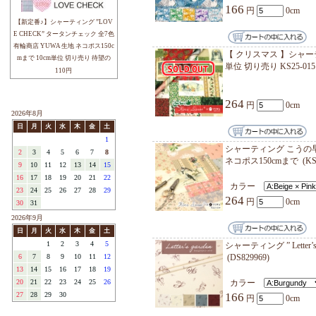
文字柄
├中原 淳一
カラ
├松山 敦子
166
├鷲沢 玲子
├キャラクター
YUWA 
├cotorienne
グ
(SK8
├sobakasu-kids.
166
└その他
YUWAについて
YUWA 
(SK829
ブログ
166
注目アイテム / REMARK