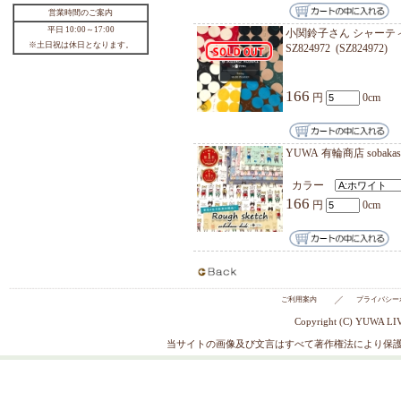
オックス 
(CO159
166
【新定番♪】シャーティング ”LOV
E CHECK” タータンチェック 全7色
有輪商店 YUWA 生地 ネコポス150c
【 クリ
mまで 10cm単位 切り売り 待望の
単位 切
110円
264
2026年8月
日
月
火
水
木
金
土
1
シャーテ
2
3
4
5
6
7
8
ネコポス
9
10
11
12
13
14
15
16
17
18
19
20
21
22
カラ