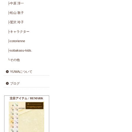
├Limited Collection
├lapin napipi
├Cabbages ＆ Roses
├Kaori Akamatsu
├郷家 啓子
├KUNIKA
├河野 愛
├Master Collection
├岡本 洋子
├こうの 早苗
├小関 鈴子