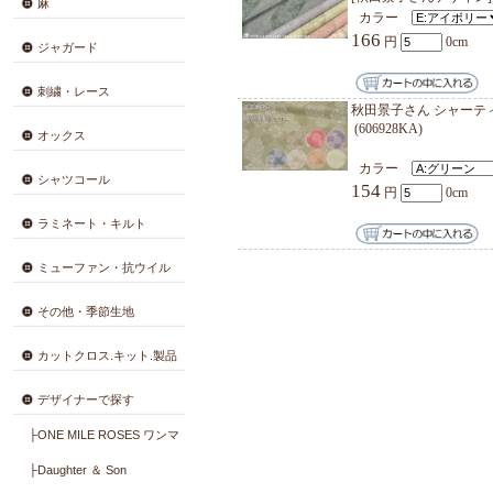
郷家啓子
会員登録・変更
売り
(K
郷家啓
コットン薄地
カラ
166
コットン厚地
綿麻
秋田景
[秋田
麻
カラ
166
ジャガード
刺繍・レース
秋田景子
(60692
オックス
カラ
シャツコール
154