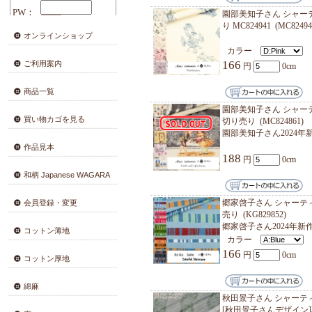
カラ
166
園部美知
り MC8
オンラインショップ
カラ
166
ご利用案内
商品一覧
園部美知
買い物カゴを見る
切り売
園部美
作品見本
188
和柄 Japanese WAGARA