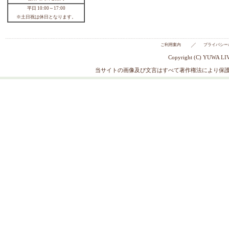
【定番】シャーティン
グ wrapping paper／441201(10214
4) 150cmまでネコポス可能
110円
2026年8月
日
月
火
水
木
金
土
1
2
3
4
5
6
7
8
9
10
11
12
13
14
15
16
17
18
19
20
21
22
23
24
25
26
27
28
29