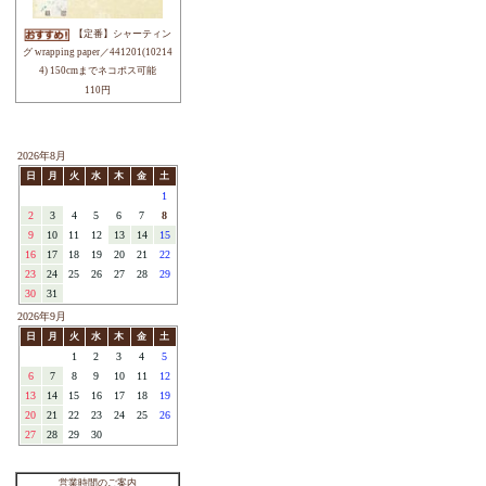
├中原 淳一
├松山 敦子
├鷲沢 玲子
├キャラクター
├cotorienne
├sobakasu-kids.
└その他
YUWAについて
ブログ
注目アイテム / REMARK