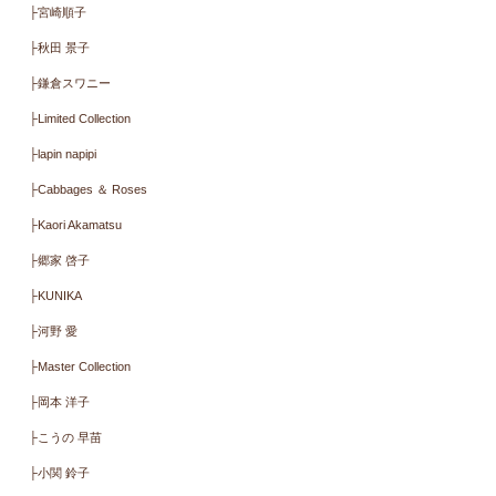
ラミネート・キルト
ミューファン・抗ウイル
ス・抗菌
その他・季節生地
カットクロス.キット.製品
デザイナーで探す
├ONE MILE ROSES ワンマ
イルローゼズ
├Daughter ＆ Son
├宮崎順子
├秋田 景子
├鎌倉スワニー