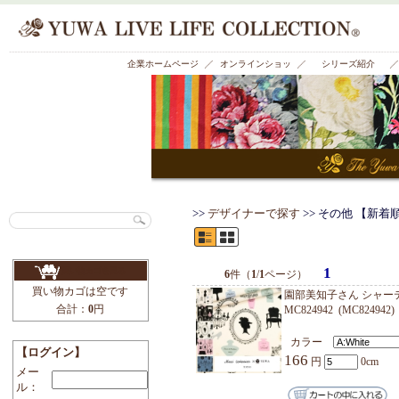
有輪商店株式会社 公式ホームページ
企業ホームページ
オンラインショッ
プ
>>
デザイナーで探す
>
買い物カゴを見る
6
件（
1
/
1
ページ）
買い物カゴは空です
園部美知
合計：
0
円
MC824