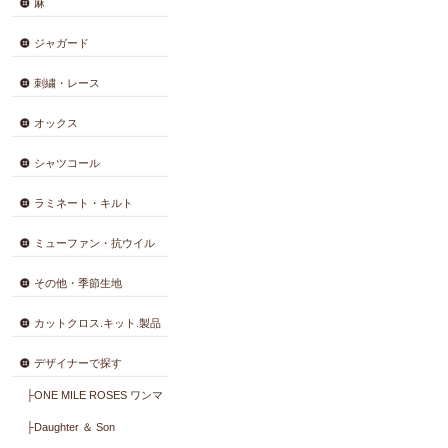
【数量限
会員登録・変更
あの羊
んぽ。
コットン薄地
110
コットン厚地
綿麻
麻
ジャガード
刺繍・レース
オックス
シャツコール