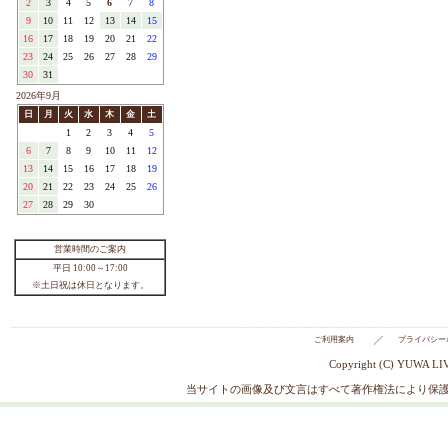
├中原 淳一
├松山 敦子
├鷲沢 玲子
├キャラクター
├cotorienne
├sobakasu-kids.
└その他
YUWAについて
ブログ
注目アイテム / REMARK