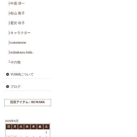
├Limited Collection
├lapin napipi
├Cabbages ＆ Roses
├Kaori Akamatsu
├郷家 啓子
├KUNIKA
├河野 愛
├Master Collection
├岡本 洋子
├こうの 早苗
├小関 鈴子