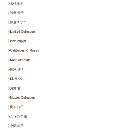
ラミネート・キルト
ミューファン・抗ウイル
ス・抗菌
その他・季節生地
カットクロス.キット.製品
デザイナーで探す
├ONE MILE ROSES ワンマ
イルローゼズ
├Daughter ＆ Son
├宮崎順子
├秋田 景子
├鎌倉スワニー