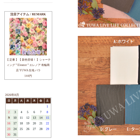
マスク作りに
ラミネート・キルト
ミューファン・抗ウイル
ス・抗菌
その他・季節生地
カットクロス.キット.製品
デザイナーで探す
YUWAについて
ブログ
注目アイテム / REMARK