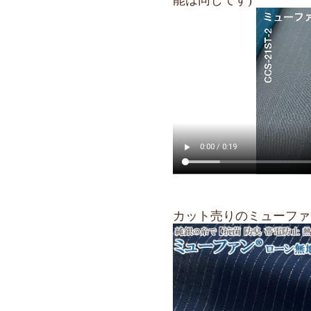
(1)ミュー
上がった悪臭
(2)ミュー
のエンベロッ
ました。
現在、上記(
＿＿＿＿＿＿
＿
抗菌・抗ウイ
ァン」生地。
適度な薄さと
に、
お試しサイズ