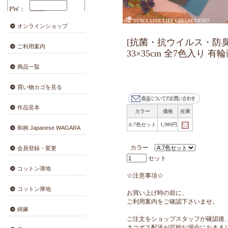
オンラインショップ
[抗菌・抗ウ
ご利用案内
33×35cm 
商品一覧
買い物カゴを見る
作品見本
カラー
価格
A:7色セット
1,980円
和柄 Japanese WAGARA