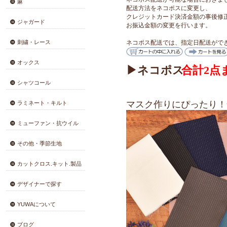
カラー
会員登録・変更
セット
コットン薄地
☆注意事項☆
コットン厚地
お買い上げ時の前
ご利用案内をご確
綿麻
ご注文をショップ
ネコポス配送が可
麻
配送方法をネコポ
クレジットカード
ジャガード
お振込金額の変更
刺繍・レース
ネコポス配送では、
オックス
▶ネコポス
シャツコール