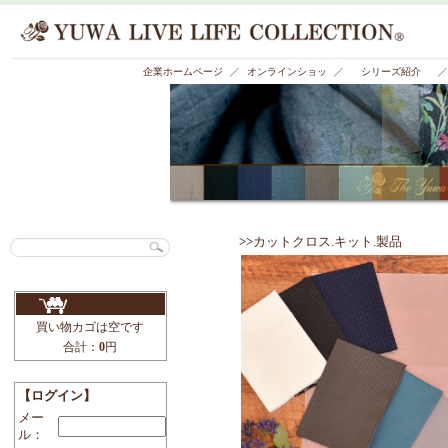
有輪商店株式会社 公式ホームページ
企業ホームページ
オンラインショッ
プ
>>
カットクロス.キッ
買い物カゴを見る
買い物カゴは空です
合計：
0
円