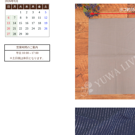
【 定番 】【 新色登場！ 】シャーテ
ィング ” Eleanor ” エレノア 有輪商
店 YUWA 生地 バラ
144円
2026年8月
日
月
火
水
木
金
土
1
2
3
4
5
6
7
8
9
10
11
12
13
14
15
16
17
18
19
20
21
22
23
24
25
26
27
28
29
30
31