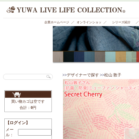
有輪商店株式会社 公式ホームページ
企業ホームページ
オンラインショッ
プ
>>
デザイナーで探す
>>
松山
買い物カゴを見る
買い物カゴは空です
合計：
0
円