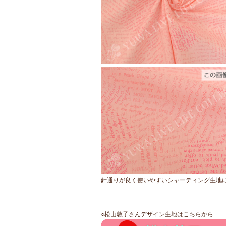
○生地幅：約11
〇柄送り：タテ
○おすすめ
ンカバー な
○
全2カラー