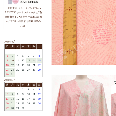
├中原 淳一
├松山 敦子
├鷲沢 玲子
├キャラクター
├cotorienne
├sobakasu-kids.
└その他
YUWAについて
ブログ
注目アイテム / REMARK