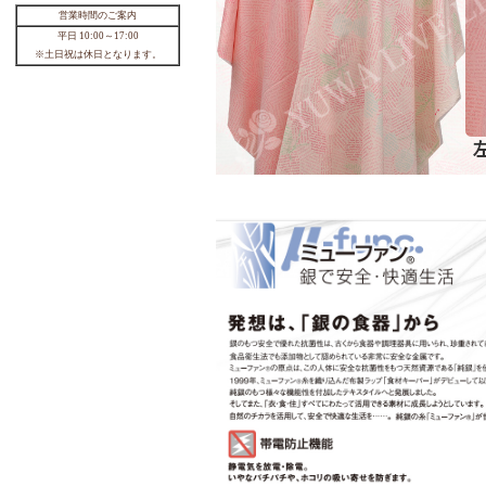
【新定番♪】シャーティング ”LOV
E CHECK” タータンチェック 全7色
有輪商店 YUWA 生地 ネコポス150c
mまで 10cm単位 切り売り 待望の
110円
2026年8月
日
月
火
水
木
金
土
1
2
3
4
5
6
7
8
9
10
11
12
13
14
15
16
17
18
19
20
21
22