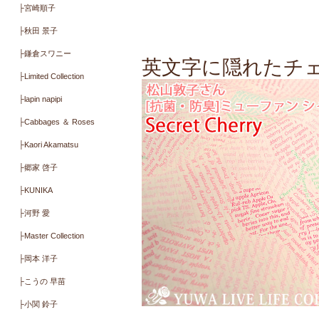
ラミネート・キルト
ミューファン・抗ウイル
ス・抗菌
その他・季節生地
カットクロス.キット.製品
デザイナーで探す
├ONE MILE ROSES ワンマ
イルローゼズ
├Daughter ＆ Son
├宮崎順子
├秋田 景子
├鎌倉スワニー