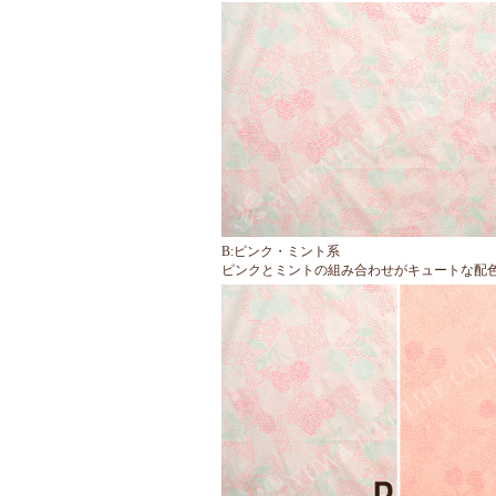
1．ミュー
の
消臭機能を
2．ミュー
プウイルス
対象にした
現在、上記1
・・・・・