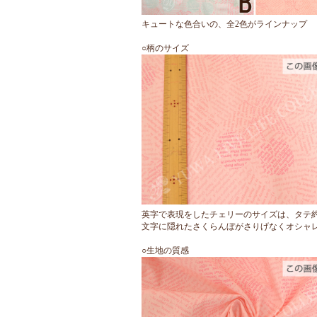
抗菌・防臭
カラフルな
スタイリッ
こちらの生
マスクなど
○シャーテ
良い扱いや
○組成：綿10