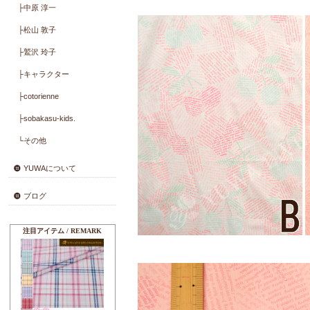
英文字に隠
├Limited Collection
├lapin napipi
├Cabbages ＆ Roses
├Kaori Akamatsu
├郷家 啓子
├KUNIKA
├河野 愛
├Master Collection
├岡本 洋子
├こうの 早苗
├小関 鈴子